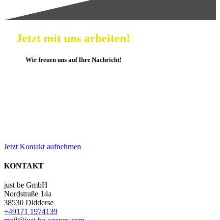
Jetzt mit uns arbeiten!
Wir freuen uns auf Ihre Nachricht!
Sie möchten mehr über Employer Branding
erfahren? Nutzen Sie uns als
Sparringspartner, wir klären gern in einem
kostenlosen Erstgespräch, wo Sie stehen.
Rufen Sie uns an unter +49171 1974139
Jetzt Kontakt aufnehmen
KONTAKT
just be GmbH
Nordstraße 14a
38530 Didderse
+49171 1974139